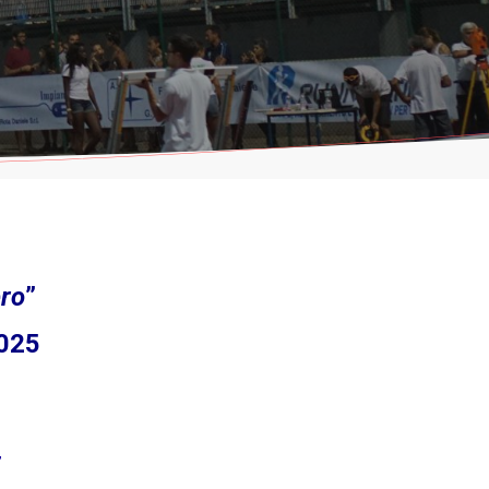
bro
”
2025
”