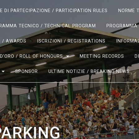
 DI PARTECIPAZIONE / PARTICIPATION RULES
NORME T
RAMMA TECNICO / TECHNICAL PROGRAM
PROGRAMMA 
I / AWARDS
ISCRIZIONI / REGISTRATIONS
INFORMAZ
D’ORO / ROLL OF HONOURS
MEETING RECORDS
D
SPONSOR
ULTIME NOTIZIE / BREAKING NEWS
PARKING