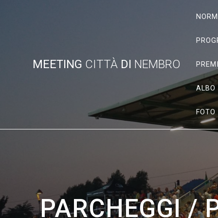
Vai
al
NORME
contenuto
PROG
MEETING
CITTÀ
DI
NEMBRO
PREM
ALBO 
FOTO
PARCHEGGI / 