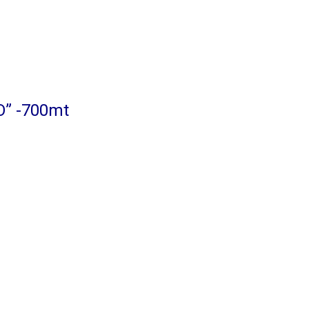
O” -700mt